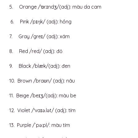
5. Orange /ˈɒr.ɪndʒ/(adj): màu da cam
6. Pink /pɪŋk/ (adj): hồng
7. Gray /greɪ/ (adj): xám
8. Red /red/ (adj): đỏ
9. Black /blæk/(adj): đen
10. Brown /braʊn/ (adj): nâu
11. Beige /beɪʒ/(adj): màu be
12. Violet /ˈvaɪə.lət/ (adj): tím
13. Purple /`pə:pl/: màu tím