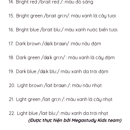
14. Bright red /brait red /: màu đỏ sáng
15. Bright green /brait griːn/: màu xanh lá cây tươi
16. Bright blue /brait bluː/ màu xanh nước biển tươi.
17. Dark brown /dɑ:k braʊn/ :màu nâu đậm
18. Dark green /dɑ:k griːn/ : màu xanh lá cây đậm
19. Dark blue /dɑ:k bluː/ màu xanh da trời đậm
20. Light brown /lait braʊn /: màu nâu nhạt
21. Light green /lait griːn /: màu xanh lá cây nhạt
22. Light blue /lait bluː/: màu xanh da trời nhạt
(Được thực hiện bởi Megastudy Kids team)