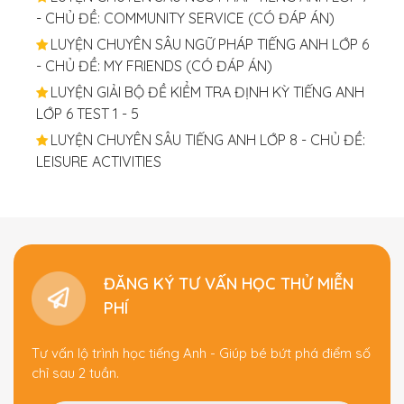
- CHỦ ĐỀ: COMMUNITY SERVICE (CÓ ĐÁP ÁN)
LUYỆN CHUYÊN SÂU NGỮ PHÁP TIẾNG ANH LỚP 6
- CHỦ ĐỀ: MY FRIENDS (CÓ ĐÁP ÁN)
LUYỆN GIẢI BỘ ĐỀ KIỂM TRA ĐỊNH KỲ TIẾNG ANH
LỚP 6 TEST 1 - 5
LUYỆN CHUYÊN SÂU TIẾNG ANH LỚP 8 - CHỦ ĐỀ:
LEISURE ACTIVITIES
ĐĂNG KÝ TƯ VẤN HỌC THỬ MIỄN
PHÍ
Tư vấn lộ trình học tiếng Anh - Giúp bé bứt phá điểm số
chỉ sau 2 tuần.