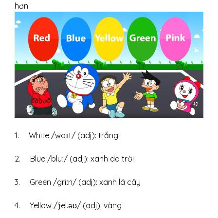
hơn
1. White /waɪt/ (adj): trắng
2. Blue /bluː/ (adj): xanh da trời
3. Green /griːn/ (adj): xanh lá cây
4. Yellow /ˈjel.əʊ/ (adj): vàng