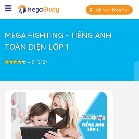
Kích hoạt khoá học
MEGA FIGHTING - TIẾNG ANH
TOÀN DIỆN LỚP 1
4.5
(212)