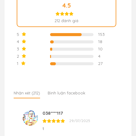
4.5
212 đánh giá
5
153
4
18
3
10
2
4
1
27
Nhận xét (
212
)
Bình luận facebook
038****117
29/07/2025
t