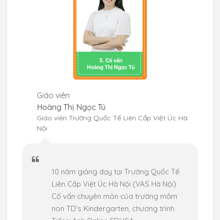
Giáo viên
Gi
Hoàng Thị Ngọc Tú
A
Giáo viên Trường Quốc Tế Liên Cấp Việt Úc Hà
Gi
Nội
10 năm giảng dạy tại Trường Quốc Tế
Liên Cấp Việt Úc Hà Nội (VAS Hà Nội)
ay
Cố vấn chuyên môn của trường mầm
non TD’s Kindergarten, chương trình