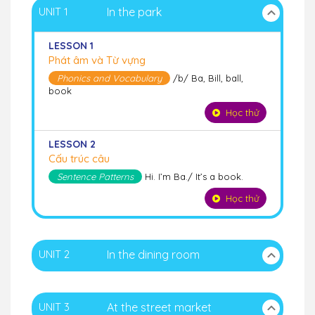
UNIT 1
In the park
LESSON 1
Phát âm và Từ vựng
Phonics and Vocabulary
/b/ Ba, Bill, ball,
book
Học thử
LESSON 2
Cấu trúc câu
Sentence Patterns
Hi. I’m Ba./ It’s a book.
Học thử
UNIT 2
In the dining room
UNIT 3
At the street market