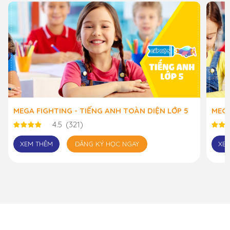
MEGA FIGHTING - TIẾNG ANH TOÀN DIỆN LỚP 5
MEGA
4.5
(321)
XEM THÊM
ĐĂNG KÝ HỌC NGAY
XE