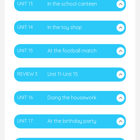
UNIT 13
In the school canteen
UNIT 14
In the toy shop
UNIT 15
At the football match
REVIEW 3
Unit 11-Unit 15
UNIT 16
Doing the housework
UNIT 17
At the birthday party