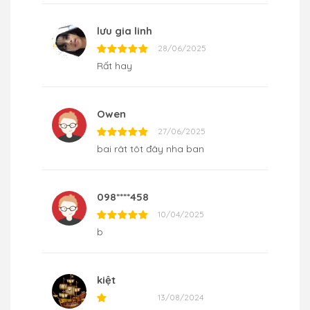
lưu gia linh
28/06/2025
Rất hay
Owen
27/06/2025
bai rât tôt đây nha ban
098****458
10/04/2025
b
kiệt
13/08/2024