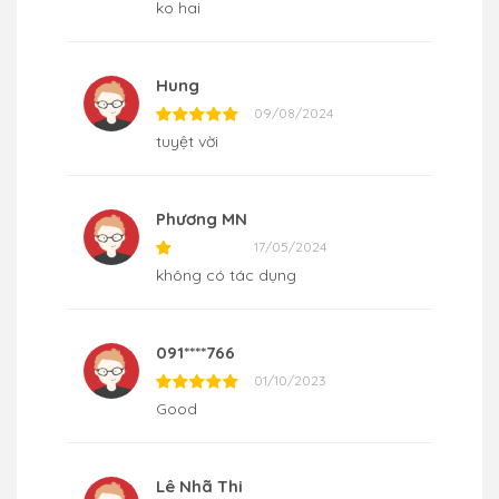
ko hai
Hung
09/08/2024
tuyệt vời
Phương MN
17/05/2024
không có tác dụng
091****766
01/10/2023
Good
Lê Nhã Thi