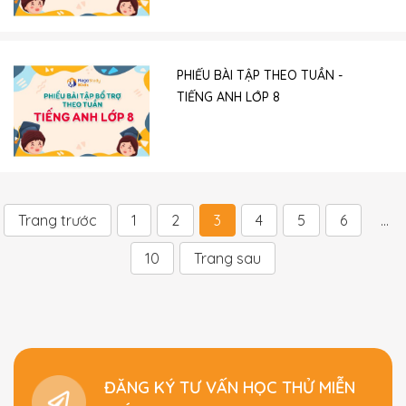
PHIẾU BÀI TẬP THEO TUẦN -
TIẾNG ANH LỚP 8
Trang trước
1
2
3
4
5
6
...
10
Trang sau
ĐĂNG KÝ TƯ VẤN HỌC THỬ MIỄN