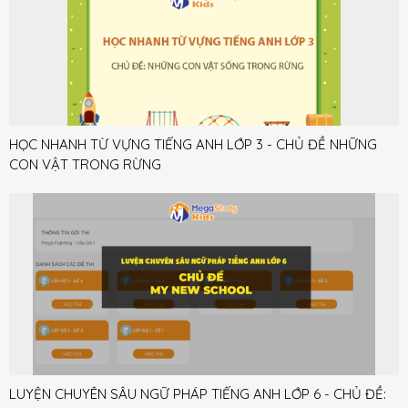
HỌC NHANH TỪ VỰNG TIẾNG ANH LỚP 3 - CHỦ ĐỀ NHỮNG
CON VẬT TRONG RỪNG
LUYỆN CHUYÊN SÂU NGỮ PHÁP TIẾNG ANH LỚP 6 - CHỦ ĐỀ: