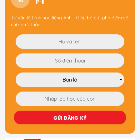
PHÍ
Tư vấn lộ trình học tiếng Anh - Giúp bé bứt phá điểm số
chỉ sau 2 tuần.
GỬI ĐĂNG KÝ