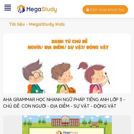
Kích hoạt khoá học
Tài liệu - MegaStudy Kids
AHA GRAMMAR HỌC NHANH NGỮ PHÁP TIẾNG ANH LỚP 3 -
CHỦ ĐỀ: CON NGƯỜI - ĐỊA ĐIỂM - SỰ VẬT - ĐỘNG VẬT