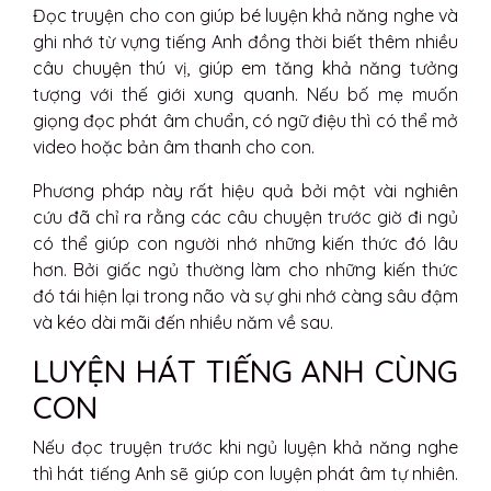
Đọc truyện cho con giúp bé luyện khả năng nghe và
ghi nhớ từ vựng tiếng Anh đồng thời biết thêm nhiều
câu chuyện thú vị, giúp em tăng khả năng tưởng
tượng với thế giới xung quanh. Nếu bố mẹ muốn
giọng đọc phát âm chuẩn, có ngữ điệu thì có thể mở
video hoặc bản âm thanh cho con.
Phương pháp này rất hiệu quả bởi một vài nghiên
cứu đã chỉ ra rằng các câu chuyện trước giờ đi ngủ
có thể giúp con người nhớ những kiến thức đó lâu
hơn. Bởi giấc ngủ thường làm cho những kiến thức
đó tái hiện lại trong não và sự ghi nhớ càng sâu đậm
và kéo dài mãi đến nhiều năm về sau.
LUYỆN HÁT TIẾNG ANH CÙNG
CON
Nếu đọc truyện trước khi ngủ luyện khả năng nghe
thì hát tiếng Anh sẽ giúp con luyện phát âm tự nhiên.