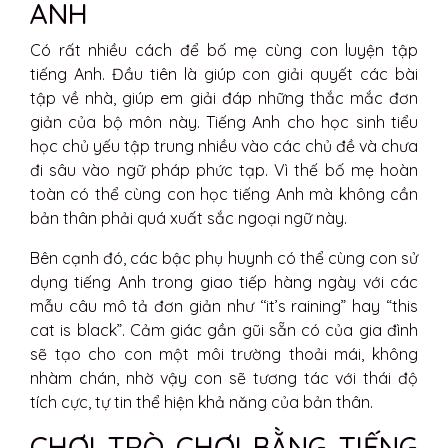
ANH
Có rất nhiều cách để bố mẹ cùng con luyện tập
tiếng Anh. Đầu tiên là giúp con giải quyết các bài
tập về nhà, giúp em giải đáp những thắc mắc đơn
giản của bộ môn này. Tiếng Anh cho học sinh tiểu
học chủ yếu tập trung nhiều vào các chủ đề và chưa
đi sâu vào ngữ pháp phức tạp. Vì thế bố mẹ hoàn
toàn có thể cùng con học tiếng Anh mà không cần
bản thân phải quá xuất sắc ngoại ngữ này.
Bên cạnh đó, các bậc phụ huynh có thể cùng con sử
dụng tiếng Anh trong giao tiếp hàng ngày với các
mẫu câu mô tả đơn giản như ‘‘it’s raining” hay “this
cat is black”. Cảm giác gần gũi sẵn có của gia đình
sẽ tạo cho con một môi trường thoải mái, không
nhàm chán, nhờ vậy con sẽ tương tác với thái độ
tích cực, tự tin thể hiện khả năng của bản thân.
CHƠI TRÒ CHƠI BẰNG TIẾNG