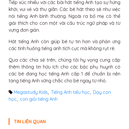
Tiếp xúc nhiều với các bài hát tiếng Anh tạo sự hứng
khởi, vui vẻ và thư giãn. Các bé hát theo sẽ như việc
nói tiếng Anh bình thường. Ngoài ra bố mẹ có thể
giải thích cho con một vài cấu trúc ngữ pháp và từ
vựng đơn giản.
Hát tiếng Anh còn giúp bé tự tin hơn và phản ứng
các tình huống tiếng anh tích cực mà không rụt rè.
Qua các chia sẻ trên, chúng tôi hy vọng cung cấp
thêm thông tin hữu ích cho các bậc phụ huynh có
các bé đang học tiếng Anh cấp 1 để chuẩn bị nền
tảng tiếng Anh vững chắc cho bé ngay từ nhỏ.
Megastudy Kids
,
Tiếng Anh tiểu học
,
Dạy con
học
,
con giỏi tiếng Anh
TIN LIÊN QUAN