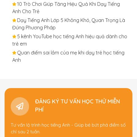
10 Trò Chơi Giúp Tăng Hiệu Quả Khi Dạy Tiếng
Anh Cho Trẻ
Dạy Tiếng Anh Lớp 5 Không Khó, Quan Trọng Là
Đúng Phương Pháp
5 kênh YouTube học tiếng Anh hiệu quả dành cho
trẻ em
Quan điểm sai lầm của mẹ khi dạy trẻ học tiếng
Anh
ĐĂNG KÝ TƯ VẤN HỌC THỬ MIỄN
PHÍ
Tư vấn lộ trình học tiếng Anh - Giúp bé bứt phá điểm số
chỉ sau 2 tuần.